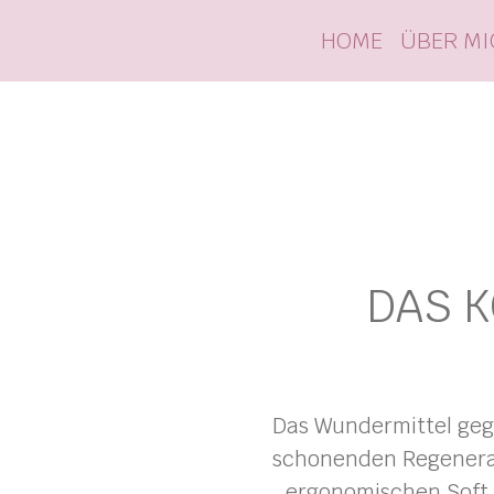
HOME
ÜBER MI
DAS K
Das Wundermittel gege
schonenden Regenerat
ergonomischen Soft 