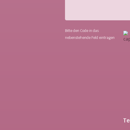
Bitte den Code in das
Bitte
nebenstehende Feld eintragen
lassen
Sie
dieses
Feld
leer.
Te