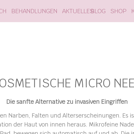
CH
BEHANDLUNGEN
AKTUELLES
BLOG
LOGO
SHOP
OSMETISCHE MICRO NE
Die sanfte Alternative zu invasiven Eingriffen
n Narben, Falten und Alterserscheinungen. Es i
ion der Haut von innen heraus. Mikrofeine Nadel
Pad, bewegen sich automatisch auf und ab. Die in